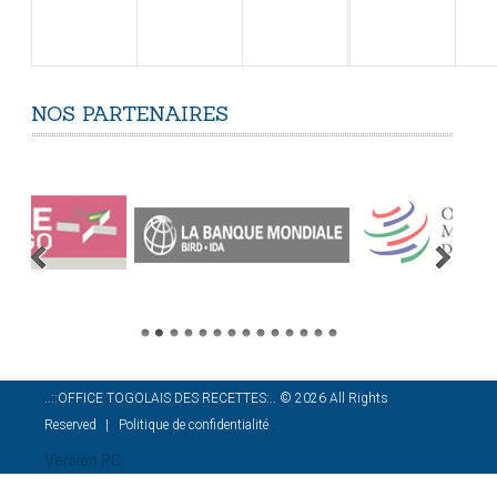
NOS
PARTENAIRES
..::OFFICE TOGOLAIS DES RECETTES:..
©
2026
All Rights
Reserved
Politique de confidentialité
Version PC