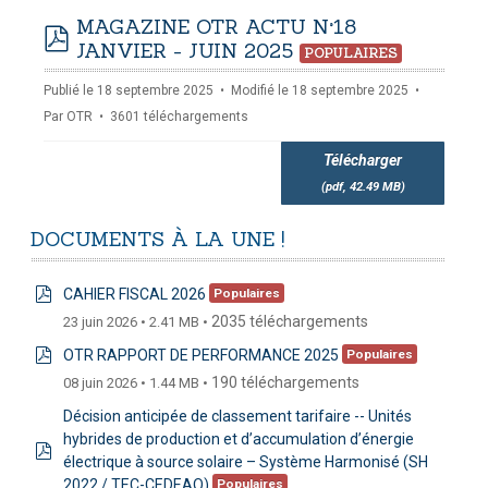
N
-
MAGAZINE OTR ACTU N°18
mardi, 14 juillet 2026 10:30
juillet 2026 17:30
JANVIER - JUIN 2025
DOUANES
POPULAIRES
pdf
Douane Togolaise
Publié le 18 septembre 2025
Modifié le 18 septembre 2025
Par
OTR
3601 téléchargements
CADASTRE &
Conserv. Foncière
Télécharger
(
pdf,
42.49 MB
)
ACTUALITES
Toute l'actualité!
DOCUMENTS
À
LA
UNE
!
DOCUMENTATION
CAHIER FISCAL 2026
Populaires
Toute la Documentation
pdf
2035 téléchargements
23 juin 2026
2.41 MB
CONTACT
OTR RAPPORT DE PERFORMANCE 2025
Populaires
pdf
Contactez OTR
190 téléchargements
08 juin 2026
1.44 MB
Décision anticipée de classement tarifaire -- Unités
hybrides de production et d’accumulation d’énergie
électrique à source solaire – Système Harmonisé (SH
pdf
2022 / TEC-CEDEAO)
Populaires