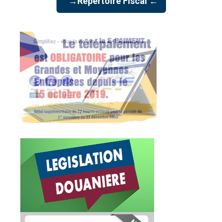
→Répertoire Fiscal ←