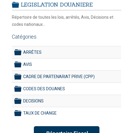
LEGISLATION DOUANIERE
DYNAMISATION
-
mardi, 14 juillet 2026 10:30
juillet 2026 17:30
folder
DOUANES
Répertoire de toutes les lois, arrêtés, Avis, Décisions et
Douane Togolaise
codes nationaux...
CADASTRE &
Catégories
Conserv. Foncière
ARRÊTES
ACTUALITES
folder
Toute l'actualité!
AVIS
folder
DOCUMENTATION
CADRE DE PARTENARIAT PRIVE (CPP)
Toute la Documentation
folder
CODES DES DOUANES
folder
CONTACT
DECISIONS
Contactez OTR
folder
TAUX DE CHANGE
folder