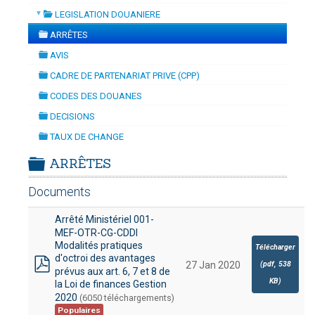
▼
LEGISLATION DOUANIERE
SATION
-
mardi, 14 juillet 2026 10:30
juillet 2026 17:30
folder
DOUANES
ARRÊTES
folder
Douane Togolaise
AVIS
folder
CADRE DE PARTENARIAT PRIVE (CPP)
CADASTRE &
folder
CODES DES DOUANES
Conserv. Foncière
folder
DECISIONS
folder
ACTUALITES
TAUX DE CHANGE
Toute l'actualité!
folder
ARRÊTES
DOCUMENTATION
folder
Documents
Toute la Documentation
Arrêté Ministériel 001-
CONTACT
MEF-OTR-CG-CDDI
Contactez OTR
Modalités pratiques
Télécharger
d'octroi des avantages
(
pdf,
538
27 Jan 2020
prévus aux art. 6, 7 et 8 de
pdf
KB
)
la Loi de finances Gestion
2020
(6050 téléchargements)
Populaires