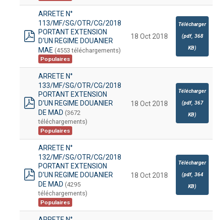
ARRETE N°
113/MF/SG/OTR/CG/2018
Télécharger
PORTANT EXTENSION
18 Oct 2018
(
pdf,
368
D'UN REGIME DOUANIER
pdf
KB
)
MAE
(4553 téléchargements)
Populaires
ARRETE N°
133/MF/SG/OTR/CG/2018
Télécharger
PORTANT EXTENSION
D'UN REGIME DOUANIER
(
pdf,
367
18 Oct 2018
pdf
DE MAD
(3672
KB
)
téléchargements)
Populaires
ARRETE N°
132/MF/SG/OTR/CG/2018
Télécharger
PORTANT EXTENSION
D'UN REGIME DOUANIER
(
pdf,
364
18 Oct 2018
pdf
DE MAD
(4295
KB
)
téléchargements)
Populaires
ARRETE N°