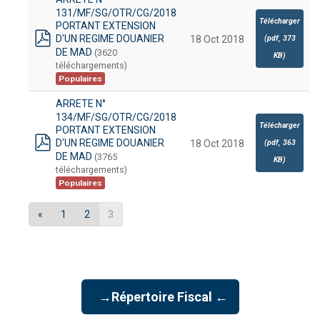
131/MF/SG/OTR/CG/2018
Télécharger
PORTANT EXTENSION
D'UN REGIME DOUANIER
(
pdf,
373
18 Oct 2018
pdf
DE MAD
(3620
KB
)
téléchargements)
Populaires
ARRETE N°
134/MF/SG/OTR/CG/2018
Télécharger
PORTANT EXTENSION
D'UN REGIME DOUANIER
(
pdf,
363
18 Oct 2018
pdf
DE MAD
(3765
KB
)
téléchargements)
Populaires
«
1
2
3
→Répertoire Fiscal ←