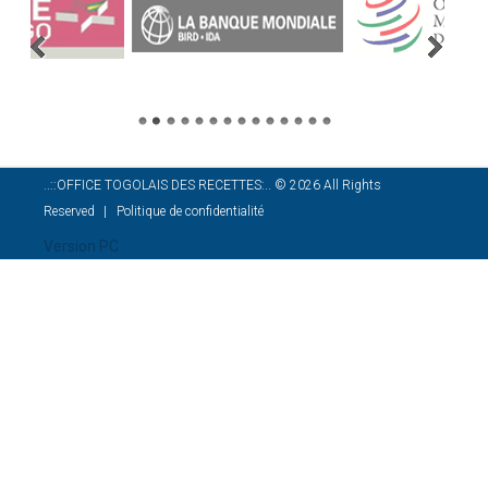
..::OFFICE TOGOLAIS DES RECETTES:..
©
2026
All Rights
Reserved
Politique de confidentialité
Version PC