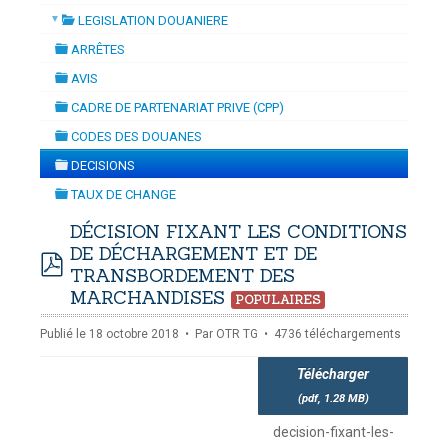
▼
LEGISLATION DOUANIERE
ON
-
mardi, 14 juillet 2026 10:30
juillet 2026 17:30
folder
DOUANES
ARRÊTES
folder
Douane Togolaise
AVIS
folder
CADRE DE PARTENARIAT PRIVE (CPP)
CADASTRE &
folder
CODES DES DOUANES
Conserv. Foncière
folder
DECISIONS
folder
ACTUALITES
TAUX DE CHANGE
Toute l'actualité!
folder
DÉCISION FIXANT LES CONDITIONS
DE DÉCHARGEMENT ET DE
DOCUMENTATION
TRANSBORDEMENT DES
Toute la Documentation
pdf
MARCHANDISES
POPULAIRES
CONTACT
Publié le 18 octobre 2018
Par
OTR TG
4736 téléchargements
Contactez OTR
Télécharger
(
pdf,
1.28 MB
)
decision-fixant-les-