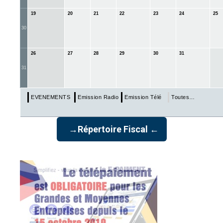
19
20
21
22
23
24
25
30
26
27
28
29
30
31
31
EVENEMENTS & ECHEANCES
Emission Radio
Emission Télé
Toutes…
→Répertoire Fiscal ←