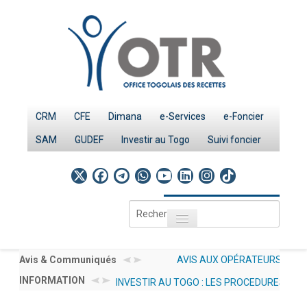
CRM
CFE
Dimana
e-Services
e-Foncier
SAM
GUDEF
Investir au Togo
Suivi foncier
Rechercher
Toggle navigation
Accueil
Page d'Accueil
’INTÉRÊT AMI N°
Avis & Communiqués
AVIS AUX OPÉRATEURS ÉCONOMIQU
LES STATISTIQUES GENRE OTR SERVICES 20
/CGMaP POUR LE RECRUTEMENT
INFORMATION
012/2026/OTR/CG/CDDI RELATIF À L
INVESTIR AU TOGO : LES PROCEDURES
PUBLIEES SOUS : DOCUMENTATION → NOS 
IMPÔTS
ANT RESSOURCES HUMAINES EN
DÉCLARATIONS À UN UNIQUE CHA
(GENRE)
Le système fiscal