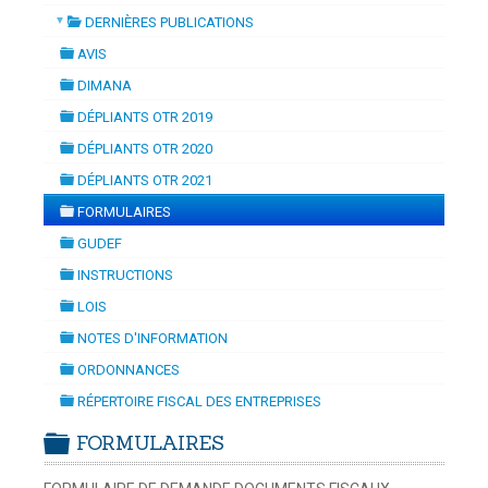
▼
DERNIÈRES PUBLICATIONS
ISATION
-
mardi, 14 juillet 2026 10:30
juillet 2026 17:30
folder
DOUANES
AVIS
folder
Douane Togolaise
DIMANA
folder
DÉPLIANTS OTR 2019
CADASTRE &
folder
DÉPLIANTS OTR 2020
Conserv. Foncière
folder
DÉPLIANTS OTR 2021
folder
ACTUALITES
FORMULAIRES
Toute l'actualité!
folder
GUDEF
folder
DOCUMENTATION
INSTRUCTIONS
folder
Toute la Documentation
LOIS
folder
NOTES D'INFORMATION
CONTACT
folder
ORDONNANCES
Contactez OTR
folder
RÉPERTOIRE FISCAL DES ENTREPRISES
folder
FORMULAIRES
folder