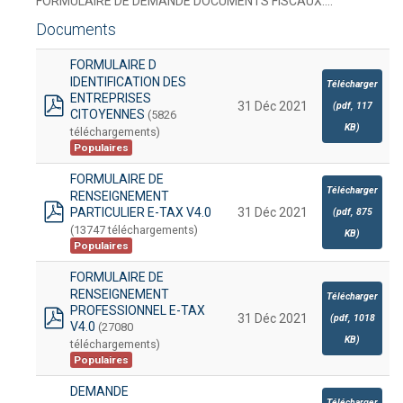
FORMULAIRE DE DEMANDE DOCUMENTS FISCAUX....
Documents
FORMULAIRE D
IDENTIFICATION DES
Télécharger
ENTREPRISES
31 Déc 2021
(
pdf,
117
CITOYENNES
(5826
pdf
KB
)
téléchargements)
Populaires
FORMULAIRE DE
Télécharger
RENSEIGNEMENT
PARTICULIER E-TAX V4.0
31 Déc 2021
(
pdf,
875
pdf
(13747 téléchargements)
KB
)
Populaires
FORMULAIRE DE
RENSEIGNEMENT
Télécharger
PROFESSIONNEL E-TAX
31 Déc 2021
(
pdf,
1018
V4.0
(27080
pdf
KB
)
téléchargements)
Populaires
DEMANDE
Télécharger