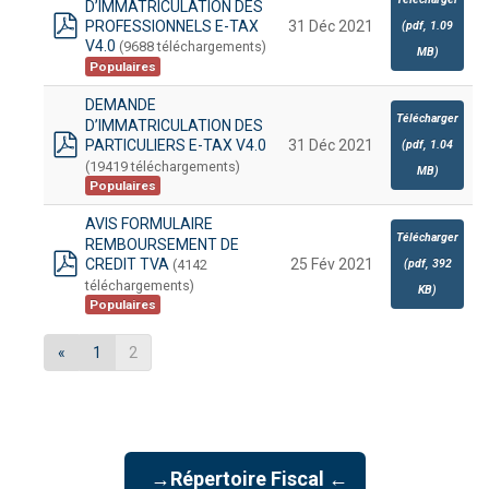
D’IMMATRICULATION DES
PROFESSIONNELS E-TAX
31 Déc 2021
(
pdf,
1.09
pdf
V4.0
(9688 téléchargements)
MB
)
Populaires
DEMANDE
Télécharger
D’IMMATRICULATION DES
PARTICULIERS E-TAX V4.0
31 Déc 2021
(
pdf,
1.04
pdf
(19419 téléchargements)
MB
)
Populaires
AVIS FORMULAIRE
Télécharger
REMBOURSEMENT DE
CREDIT TVA
25 Fév 2021
(4142
(
pdf,
392
pdf
téléchargements)
KB
)
Populaires
«
1
2
→Répertoire Fiscal ←