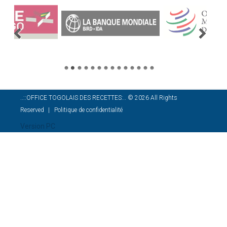
..::OFFICE TOGOLAIS DES RECETTES:..
©
2026
All Rights
Reserved
Politique de confidentialité
Version PC