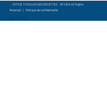
..::OFFICE TOGOLAIS DES RECETTES:..
©
2026
All Rights
Reserved
Politique de confidentialité
Version PC