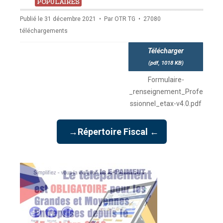
pdf
POPULAIRES
Publié le 31 décembre 2021
Par
OTR TG
27080
téléchargements
Télécharger
(
pdf,
1018 KB
)
Formulaire-
_renseignement_Profe
ssionnel_etax-v4.0.pdf
→Répertoire Fiscal ←