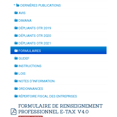
▼
DERNIÈRES PUBLICATIONS
AMISATION
-
mardi, 14 juillet 2026 10:30
juillet 2026 17:30
folder
DOUANES
AVIS
folder
Douane Togolaise
DIMANA
folder
DÉPLIANTS OTR 2019
CADASTRE &
folder
DÉPLIANTS OTR 2020
Conserv. Foncière
folder
DÉPLIANTS OTR 2021
folder
ACTUALITES
FORMULAIRES
Toute l'actualité!
folder
GUDEF
folder
DOCUMENTATION
INSTRUCTIONS
folder
Toute la Documentation
LOIS
folder
NOTES D'INFORMATION
CONTACT
folder
ORDONNANCES
Contactez OTR
folder
RÉPERTOIRE FISCAL DES ENTREPRISES
folder
FORMULAIRE DE RENSEIGNEMENT
PROFESSIONNEL E-TAX V4.0