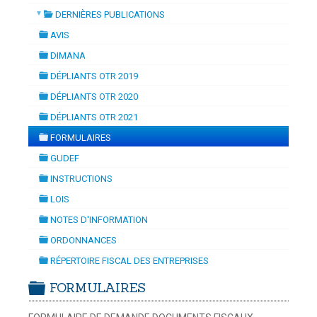
▼
DERNIÈRES PUBLICATIONS
ON
-
mardi, 14 juillet 2026 10:30
juillet 2026 17:30
folder
DOUANES
AVIS
folder
Douane Togolaise
DIMANA
folder
DÉPLIANTS OTR 2019
CADASTRE &
folder
DÉPLIANTS OTR 2020
Conserv. Foncière
folder
DÉPLIANTS OTR 2021
folder
ACTUALITES
FORMULAIRES
Toute l'actualité!
folder
GUDEF
folder
DOCUMENTATION
INSTRUCTIONS
folder
Toute la Documentation
LOIS
folder
NOTES D'INFORMATION
CONTACT
folder
ORDONNANCES
Contactez OTR
folder
RÉPERTOIRE FISCAL DES ENTREPRISES
folder
FORMULAIRES
folder