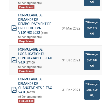
pdf
KB
)
téléchargements)
Populaires
FORMULAIRE DE
DEMANDE DE
Télécharger
REMBOURSEMENT DE
CREDIT DE TVA
(
pdf,
911
04 Mar 2022
pdf
V1.01/03.2022
(6881
KB
)
téléchargements)
Populaires
FORMULAIRE DE
LOCALISATION DU
Télécharger
CONTRIBUABLE E-TAX
31 Déc 2021
(
pdf,
882
V4.0
(27100
pdf
KB
)
téléchargements)
Populaires
FORMULAIRE DE
DEMANDE DE
Télécharger
CHANGEMENTS E-TAX
31 Déc 2021
(
pdf,
1.09
V4.0
(16129
pdf
MB
)
téléchargements)
Populaires