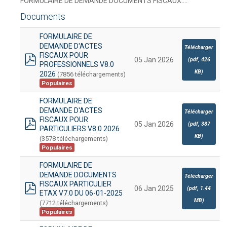
FORMULAIRE DE DEMANDE DOCUMENTS FISCAUX....
Documents
FORMULAIRE DE
DEMANDE D'ACTES
Télécharger
FISCAUX POUR
05 Jan 2026
(
pdf,
426
PROFESSIONNELS V8.0
pdf
KB
)
2026
(7856 téléchargements)
Populaires
FORMULAIRE DE
DEMANDE D'ACTES
Télécharger
FISCAUX POUR
05 Jan 2026
(
pdf,
387
PARTICULIERS V8.0 2026
pdf
KB
)
(3578 téléchargements)
Populaires
FORMULAIRE DE
DEMANDE DOCUMENTS
Télécharger
FISCAUX PARTICULIER
06 Jan 2025
(
pdf,
1.44
ETAX V7.0 DU 06-01-2025
pdf
MB
)
(7712 téléchargements)
Populaires