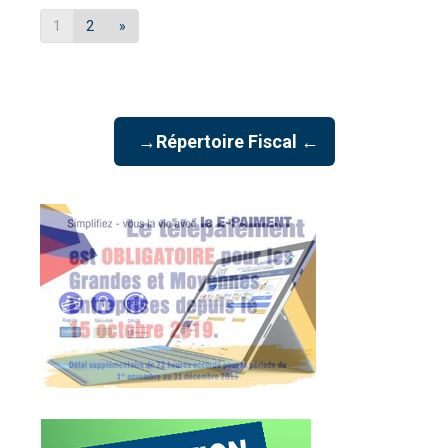
1
2
»
→Répertoire Fiscal ←