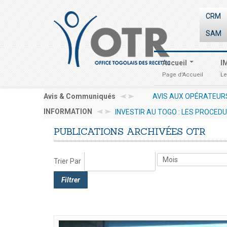
CRM
SAM
Accueil
I
Page d'Accueil
Le
Avis & Communiqués
AVIS AUX OPÉRATEURS ÉC
INFORMATION
INVESTIR AU TOGO : LES PROCED
29 juillet 2026 17:30
PUBLICATIONS
ARCHIVÉES
OTR
Trier Par
Filtrer