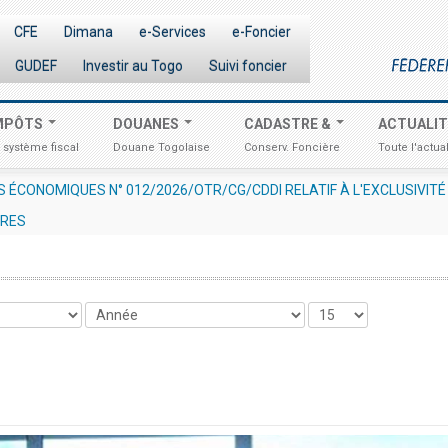
CFE
Dimana
e-Services
e-Foncier
GUDEF
Investir au Togo
Suivi foncier
MPÔTS
DOUANES
CADASTRE &
ACTUALI
 système fiscal
Douane Togolaise
Conserv. Foncière
Toute l'actual
ONOMIQUES N° 012/2026/OTR/CG/CDDI RELATIF À L'EXCLUSIVITÉ D
URES