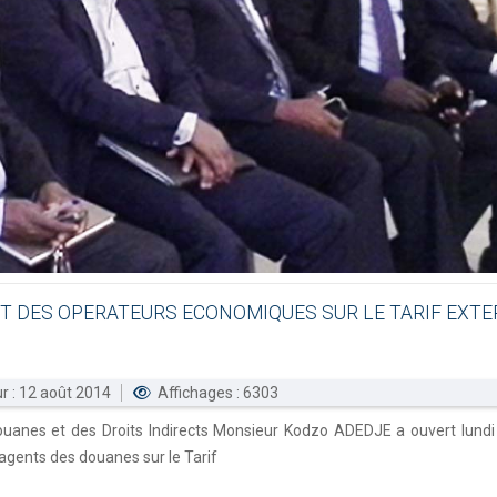
ET
DES
OPERATEURS
ECONOMIQUES
SUR
LE
TARIF
EXTE
ur : 12 août 2014
Affichages : 6303
anes et des Droits Indirects Monsieur Kodzo ADEDJE a ouvert lundi à
agents des douanes sur le Tarif