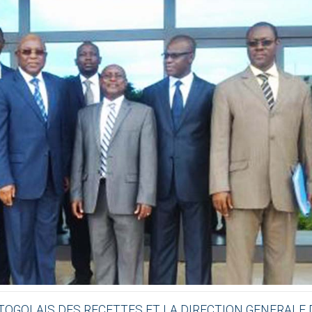
TOGOLAIS
DES
RECETTES
ET
LA
DIRECTION
GENERALE