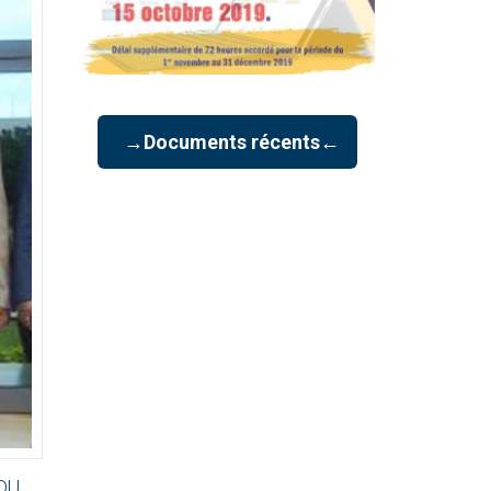
→Documents récents←
DU