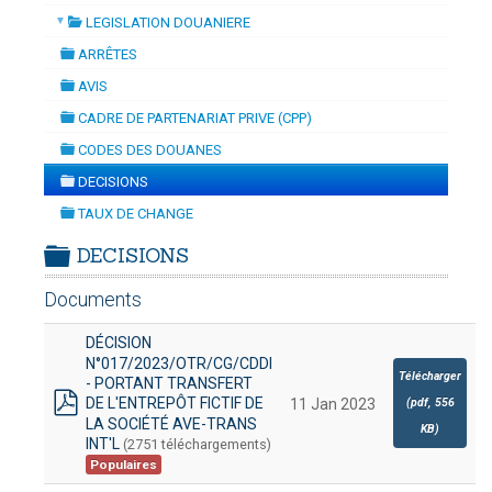
▼
LEGISLATION DOUANIERE
TION
-
mardi, 14 juillet 2026 10:30
juillet 2026 17:30
folder
DOUANES
ARRÊTES
folder
Douane Togolaise
AVIS
folder
CADRE DE PARTENARIAT PRIVE (CPP)
CADASTRE &
folder
CODES DES DOUANES
Conserv. Foncière
folder
DECISIONS
folder
ACTUALITES
TAUX DE CHANGE
Toute l'actualité!
folder
DECISIONS
DOCUMENTATION
folder
Documents
Toute la Documentation
DÉCISION
CONTACT
N°017/2023/OTR/CG/CDDI
Contactez OTR
Télécharger
- PORTANT TRANSFERT
DE L'ENTREPÔT FICTIF DE
(
pdf,
556
11 Jan 2023
pdf
LA SOCIÉTÉ AVE-TRANS
KB
)
INT'L
(2751 téléchargements)
Populaires