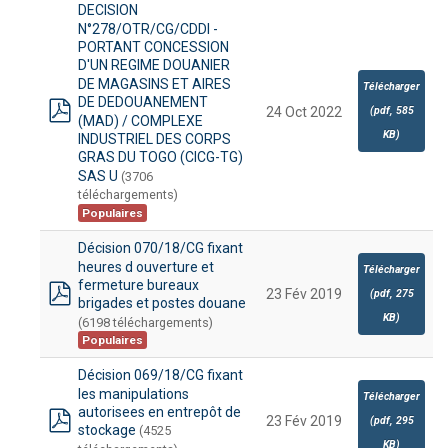
DECISION
N°278/OTR/CG/CDDI -
PORTANT CONCESSION
D'UN REGIME DOUANIER
DE MAGASINS ET AIRES
Télécharger
DE DEDOUANEMENT
(
pdf,
585
24 Oct 2022
(MAD) / COMPLEXE
pdf
KB
)
INDUSTRIEL DES CORPS
GRAS DU TOGO (CICG-TG)
SAS U
(3706
téléchargements)
Populaires
Décision 070/18/CG fixant
heures d ouverture et
Télécharger
fermeture bureaux
23 Fév 2019
(
pdf,
275
brigades et postes douane
pdf
KB
)
(6198 téléchargements)
Populaires
Décision 069/18/CG fixant
les manipulations
Télécharger
autorisees en entrepôt de
23 Fév 2019
(
pdf,
295
stockage
(4525
pdf
KB
)