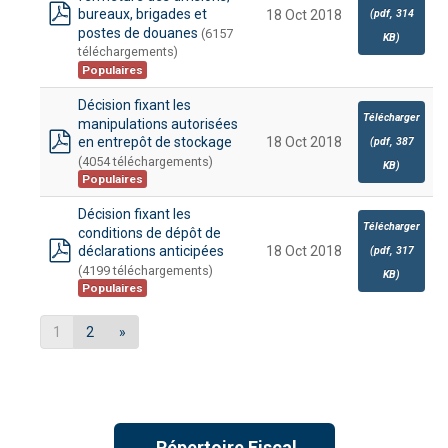
bureaux, brigades et
(
pdf,
314
18 Oct 2018
pdf
postes de douanes
(6157
KB
)
téléchargements)
Populaires
Décision fixant les
Télécharger
manipulations autorisées
en entrepôt de stockage
18 Oct 2018
(
pdf,
387
pdf
(4054 téléchargements)
KB
)
Populaires
Décision fixant les
Télécharger
conditions de dépôt de
déclarations anticipées
18 Oct 2018
(
pdf,
317
pdf
(4199 téléchargements)
KB
)
Populaires
1
2
»
→Répertoire Fiscal ←