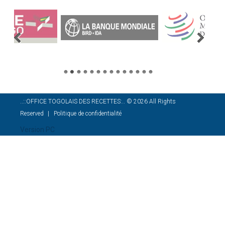
..::OFFICE TOGOLAIS DES RECETTES:..
©
2026
All Rights
Reserved
Politique de confidentialité
Version PC