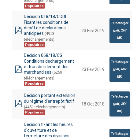
téléchargements)
Populaires
Décision 018/18/CDDI
Fixant les conditions de
Télécharger
depôt de declarations
23 Fév 2019
(
pdf,
267
anticipees
(4953
pdf
KB
)
téléchargements)
Populaires
Décision 068/18/CG
Conditions dechargement
Télécharger
et transbordement des
23 Fév 2019
(
pdf,
607
marchandises
(5259
pdf
KB
)
téléchargements)
Populaires
Décision portant extension
Télécharger
du régime d'entrepôt fictif
18 Oct 2018
(
pdf,
354
(4451 téléchargements)
pdf
KB
)
Populaires
Décision fixant les heures
d'ouverture et de
Télécharger
fermeture des divisions,